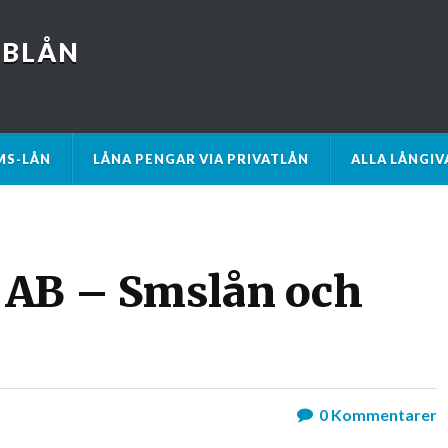
BBLÅN
MS-LÅN
LÅNA PENGAR VIA PRIVATLÅN
ALLA LÅNGIV
 AB – Smslån och
0
Kommentarer