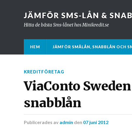
JÄMFÖR SMS-LÅN & SNA
Hitta de bästa Sms-lånet hos Minikredit.se
HEM
JÄMFÖR SMÅLÅN, SNABBLÅN OCH S
KREDITFÖRETAG
ViaConto Sweden
snabblån
Publicerades
av
admin
den
07 juni 2012