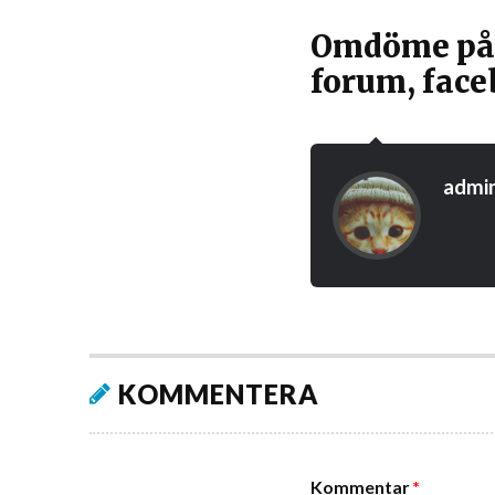
Omdöme på n
forum, face
admi
KOMMENTERA
Kommentar
*