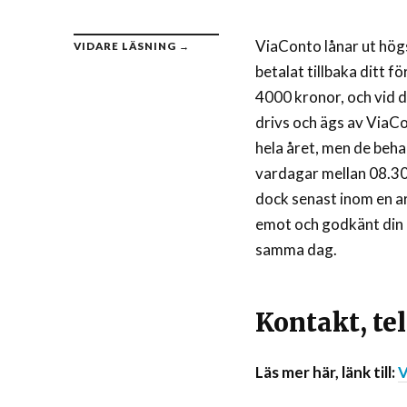
ViaConto lånar ut högst
VIDARE LÄSNING →
betalat tillbaka ditt fö
4000 kronor, och vid di
drivs och ägs av ViaC
hela året, men de beha
vardagar mellan 08.30-
dock senast inom en a
emot och godkänt din a
samma dag.
Kontakt, tel
Läs mer här, länk till:
V