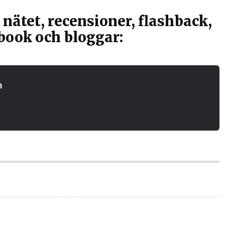
ätet, recensioner, flashback,
book och bloggar:
n