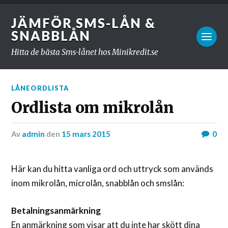
JÄMFÖR SMS-LÅN &
SNABBLÅN
Hitta de bästa Sms-lånet hos Minikredit.se
LÅNEORDLISTA
Ordlista om mikrolån
av
admin
den
15 mars 2015
0
Här kan du hitta vanliga ord och uttryck som används
inom mikrolån, microlån, snabblån och smslån:
Betalningsanmärkning
En anmärkning som visar att du inte har skött dina