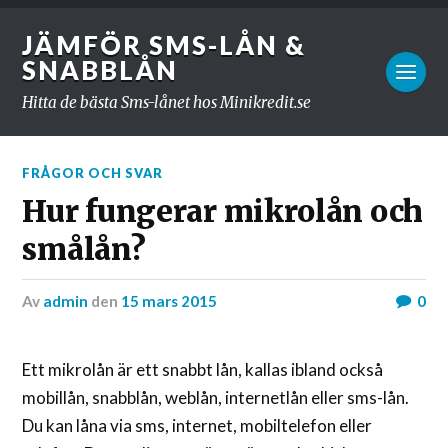
JÄMFÖR SMS-LÅN &
SNABBLÅN
Hitta de bästa Sms-lånet hos Minikredit.se
FRÅGOR OCH SVAR
Hur fungerar mikrolån och
smålån?
av
admin
den
15 mars 2015
0
Ett mikrolån är ett snabbt lån, kallas ibland också
mobillån, snabblån, weblån, internetlån eller sms-lån.
Du kan låna via sms, internet, mobiltelefon eller